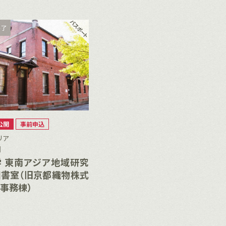
終了
公開
事前申込
リア
］
 東南アジア地域研究
書室（旧京都織物株式
事務棟）