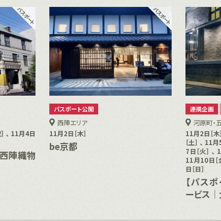
パスポート公開
連携企画
西陣エリア
河原町・
］ 、 11月4日
11月2日［木］
11月2日［木］
［土］ 、 11月
be京都
7日［火］ 、 
旧西陣織物
11月10日［金
日［日］
【パスポ
ービス｜