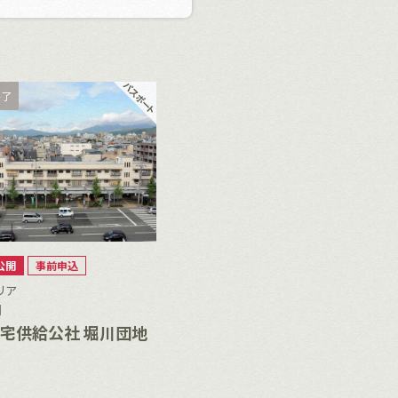
終了
公開
事前申込
リア
］
宅供給公社 堀川団地