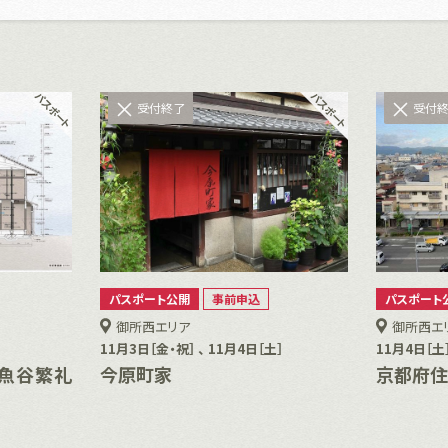
受付終了
受付
パスポート公開
事前申込
パスポート
御所西エリア
御所西エ
11月3日［金・祝］ 、 11月4日［土］
11月4日［土
魚谷繁礼
今原町家
京都府住