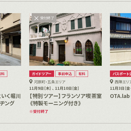
受付終了
有料
ガイドツアー
事前申込
有料
パスポート
河原町・五条エリア
西陣エリ
11月9日［木］ 、 11月10日［金］
11月3日［金・
といく堀川
【特別ツアー】フランソア喫茶室
OTA.l
ヂング
《特製モーニング付き》
受付終了