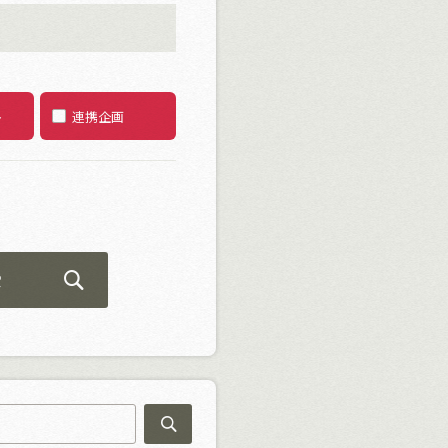
ト
連携企画
索