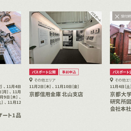
受付
パスポート公開
事前申込
パスポート
その他エリア
その他エ
］ 、 11月4日
11月2日［木］ 、 11月10日［金］
11月4日［土
［月］ 、 11月
京都信用金庫 北山支店
京都大学
1月9日［木］ 、
研究所図
］ 、 11月12
会社本社
ザート1品