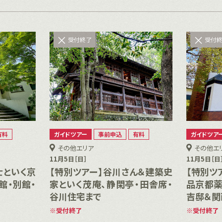
受付終了
受付
有料
ガイドツアー
事前申込
有料
ガイドツア
その他エリア
その他エ
11月5日［日］
11月5日［日
士といく京
【特別ツアー】谷川さん＆建築史
【特別ツ
館・別館・
家といく茂庵、静閑亭・田舎席・
品京都薬
谷川住宅まで
吉邸＆関
受付終了
受付終了