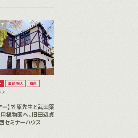
終了
ー
事前申込
有料
リア
］
アー】笠原先生と武田薬
用植物園へ、旧田辺貞
西セミナーハウス