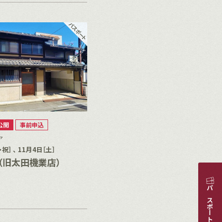
公開
事前申込
ア
祝］ 、 11月4日［土］
ab（旧太田機業店）