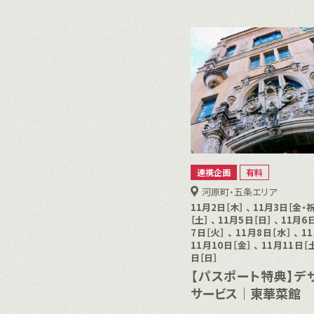
連携企画
有料
河原町・五条エリア
11月2日［木］ 、 11月3日［金・祝
［土］ 、 11月5日［日］ 、 11月6日
7日［火］ 、 11月8日［水］ 、 1
11月10日［金］ 、 11月11日［土
日［日］
【パスポート特典】デ
サービス｜東華菜館