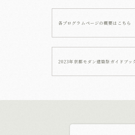
各プログラム
ページの概要は
こちら
2023年
京都モダン建築祭
ガイドブッ