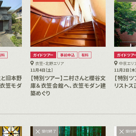
有料
ガイドツアー
事前申込
有料
ガイドツア
衣笠・北野エリア
中京エリ
11月4日［土］
11月2日［木
生と旧本野
【特別ツアー】二村さんと櫻谷文
【特別ツ
、衣笠モダ
庫＆衣笠会館へ、衣笠モダン建
リストス
築めぐり
受付終了
受付