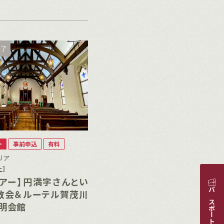
終了
ー
事前申込
有料
リア
土］
アー】円満字さんとい
教会＆ルーテル賀茂川
明会館