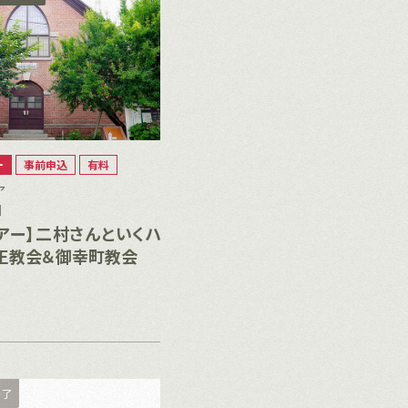
ー
事前申込
有料
ア
］
アー】二村さんといくハ
正教会＆御幸町教会
終了