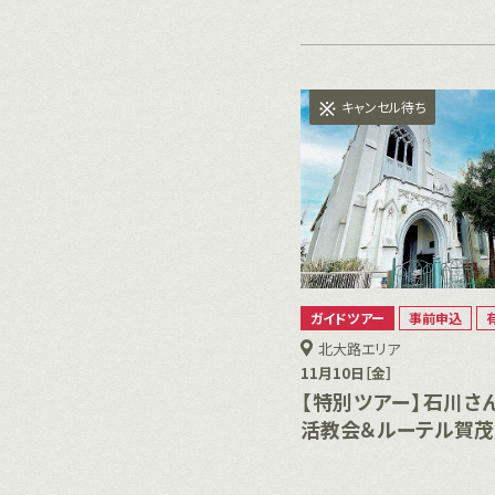
キャンセル待ち
ガイドツアー
事前申込
北大路エリア
11月10日［金］
【特別ツアー】石川さ
活教会＆ルーテル賀