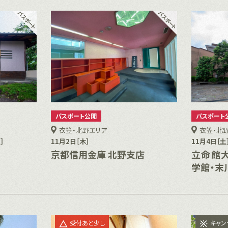
パスポート公開
パスポート
衣笠・北野エリア
衣笠・北
］
11月2日［木］
11月4日［土
京都信用金庫 北野支店
立命館大
学館・末
受付あと少し
キャン