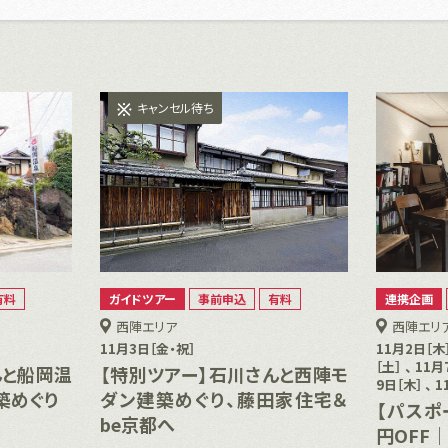
キャンセル待ち
有料
ガイドツアー
事前申込
有料
連携企画
西陣エリア
西陣エリ
11月3日［金・祝］
11月2日［木］
［土］ 、 11月
んと船岡温
【特別ツアー】石川さんと西陣モ
9日［木］ 、 
築めぐり
ダン建築めぐり、藤田家住宅＆
【パスポ
be京都へ
円OFF