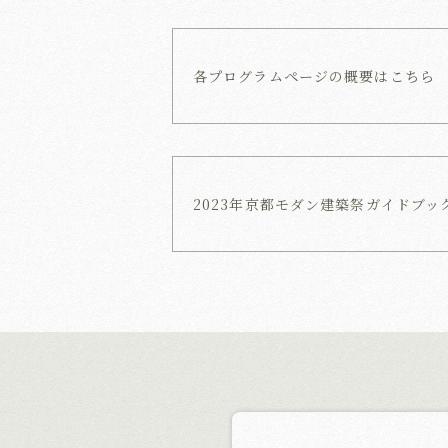
各プログラム
ページの概要は
こちら
2023年
京都モダン建築祭
ガイドブッ