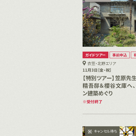
ガイドツアー
事前申込
衣笠・北野エリア
11月3日［金・祝］
【特別ツアー】笠原先
精吾邸＆櫻谷文庫へ
ン建築めぐり
受付終了
キャンセル待ち