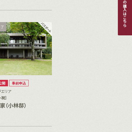
パスポートの購入はこちら
終了
公開
事前申込
野エリア
・祝］
家（小林邸）