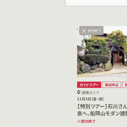
受付終了
ガイドツアー
事前申込
西陣エリア
11月3日［金・祝］
【特別ツアー】石川さ
泉へ、船岡山モダン建
受付終了