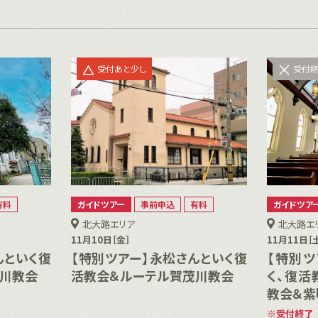
受付あと少し
受付
有料
ガイドツアー
事前申込
有料
ガイドツア
北大路エリア
北大路エ
11月10日［金］
11月11日［
んといく復
【特別ツアー】永松さんといく復
【特別ツ
茂川教会
活教会＆ルーテル賀茂川教会
く、復活
教会＆紫
受付終了