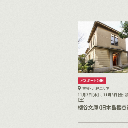
パスポート公開
衣笠・北野エリア
11月2日［木］ 、 11月3日［金・祝
［土］
櫻谷文庫（旧木島櫻谷