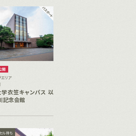
公開
野エリア
］
学衣笠キャンパス 以
川記念会館
セル待ち