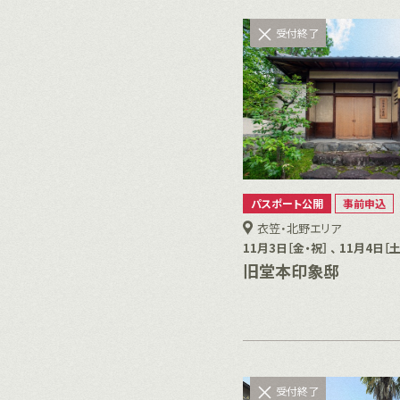
受付終了
パスポート公開
事前申込
衣笠・北野エリア
11月3日［金・祝］ 、 11月4日［土
旧堂本印象邸
受付終了