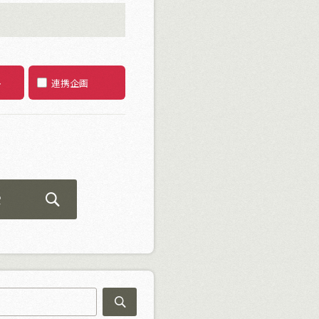
ト
連携企画
索