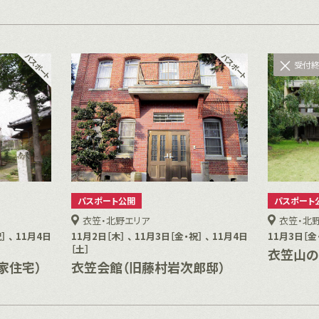
受付
パスポート公開
パスポート
衣笠・北野エリア
衣笠・北
］ 、 11月4日
11月2日［木］ 、 11月3日［金・祝］ 、 11月4日
11月3日［金
［土］
衣笠山の
家住宅）
衣笠会館（旧藤村岩次郎邸）