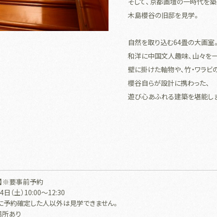
そして、京都画壇の一時代を築
木島櫻谷の旧邸を見学。
自然を取り込む64畳の大画室
和洋に中国文人趣味、山々を
壁に掛けた軸物や、竹・ワラビ
櫻谷自らが設計に携わった、
遊び心あふれる建築を堪能しま
時】※要事前予約
4日（土）10:00～12:30
に予約確定した人以外は見学できません。
場所あり