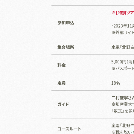
※【特別ツ
参加申込
・2023年11
※外部サイ
集合場所
嵐電「北野
5,000円（
料金
※パスポー
定員
18名
二村盛寧さ
ガイド
京都産業大
「敷瓦」を
嵐電「北野
コースルート
※靴を脱い