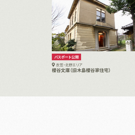
パスポート公開
衣笠・北野エリア
櫻谷文庫（旧木島櫻谷家住宅）