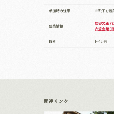
参加時の注意
※靴下を着
櫻谷文庫 
建築情報
衣笠会館（
備考
トイレ有
関連リンク