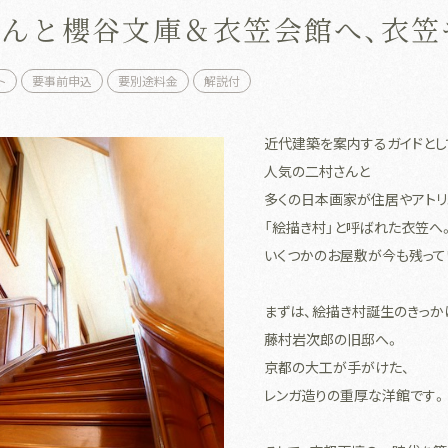
さんと櫻谷文庫＆衣笠会館へ、衣
ト
要事前申込
要別途料金
解説付
近代建築を案内するガイドとし
人気の二村さんと
多くの日本画家が住居やアトリ
「絵描き村」と呼ばれた衣笠へ
いくつかのお屋敷が今も残って
まずは、絵描き村誕生のきっか
藤村岩次郎の旧邸へ。
京都の大工が手がけた、
レンガ造りの重厚な洋館です。