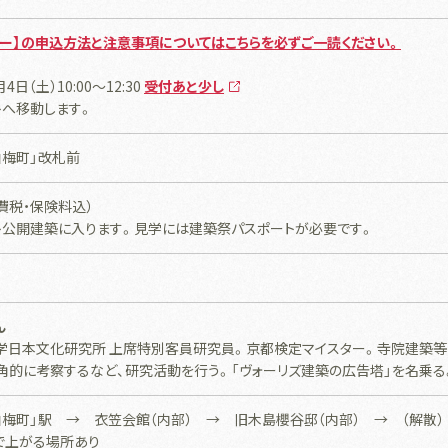
アー】の申込方法と注意事項についてはこちらを必ずご一読ください。
月4日（土）10:00～12:30
受付あと少し
トへ移動します。
白梅町」改札前
消費税・保険料込）
ト公開建築に入ります。見学には建築祭パスポートが必要です。
ん
学日本文化研究所 上席特別客員研究員。京都検定マイスター。寺院建築等
多角的に考察するなど、研究活動を行う。「ヴォーリズ建築の広告塔」を名乗る
白梅町」駅 → 衣笠会館（内部） → 旧木島櫻谷邸（内部） → （解散）
で上がる場所あり