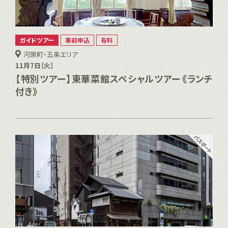
ガイドツアー
事前申込
有料
河原町・五条エリア
11月7日［火］
【特別ツアー】東華菜館スペシャルツアー《ランチ
付き》