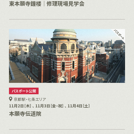
東本願寺鐘楼｜修理現場見学会
パスポート公開
京都駅・七条エリア
11月2日［木］ 、 11月3日［金・祝］ 、 11月4日［土］
本願寺伝道院