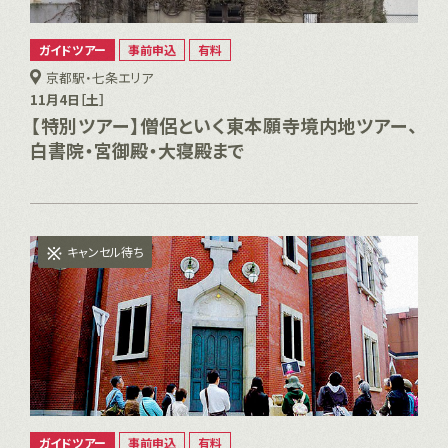
ガイドツアー
事前申込
有料
京都駅・七条エリア
11月4日［土］
【特別ツアー】僧侶といく東本願寺境内地ツアー、
白書院・宮御殿・大寝殿まで
キャンセル待ち
ガイドツアー
事前申込
有料