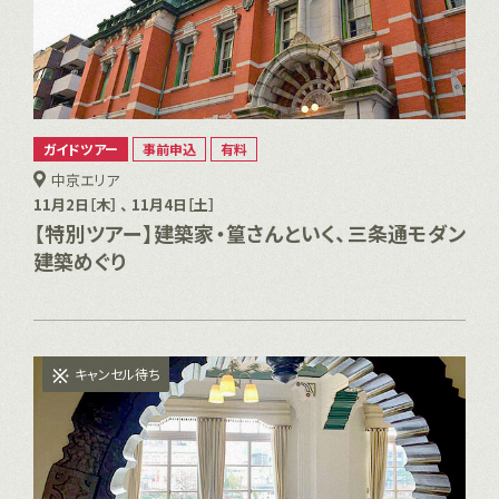
ガイドツアー
事前申込
有料
中京エリア
11月2日［木］ 、 11月4日［土］
【特別ツアー】建築家・篁さんといく、三条通モダン
建築めぐり
キャンセル待ち