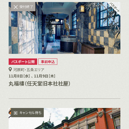
受付終了
パスポート公開
事前申込
河原町・五条エリア
11月8日［水］ 、 11月9日［木］
丸福樓（任天堂旧本社社屋）
キャンセル待ち