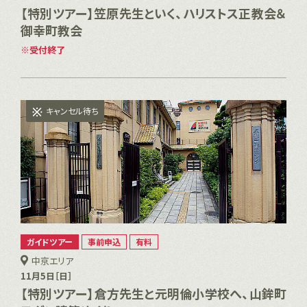
【特別ツアー】笠原先生といく、ハリストス正教会＆
御幸町教会
受付終了
キャンセル待ち
ガイドツアー
事前申込
有料
中京エリア
11月5日［日］
【特別ツアー】倉方先生と元明倫小学校へ、山鉾町