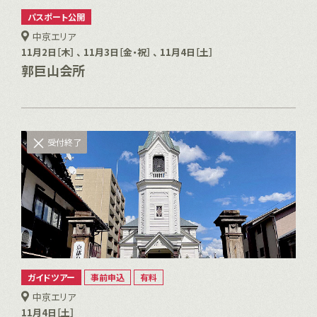
パスポート公開
中京エリア
11月2日［木］ 、 11月3日［金・祝］ 、 11月4日［土］
郭巨山会所
受付終了
ガイドツアー
事前申込
有料
中京エリア
11月4日［土］