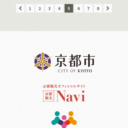
1
2
3
4
5
6
7
8
z
n