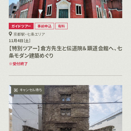
ガイドツアー
事前申込
有料
京都駅・七条エリア
11月4日［土］
【特別ツアー】倉方先生と伝道院＆顕道会館へ、七
条モダン建築めぐり
受付終了
キャンセル待ち