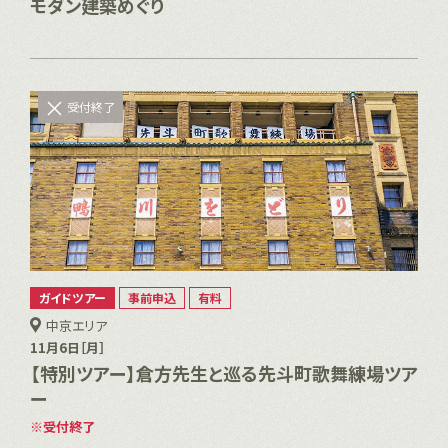
モダン建築めぐり
受付終了
ガイドツアー
事前申込
有料
中京エリア
11月6日［月］
【特別ツアー】倉方先生と巡る先斗町歌舞練場ツア
ー
受付終了