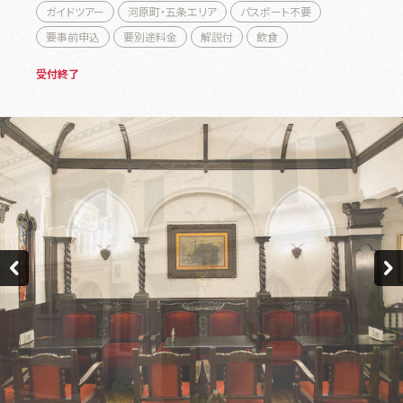
ガイドツアー
河原町・五条エリア
パスポート不要
要事前申込
要別途料金
解説付
飲食
受付終了