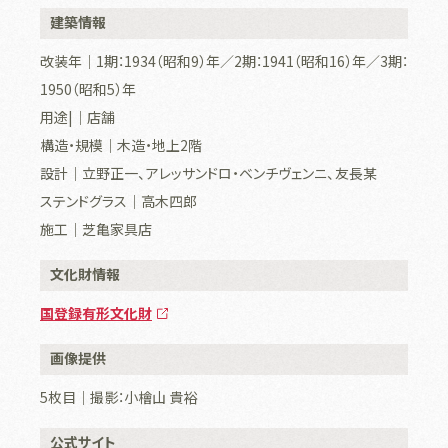
建築情報
改装年｜1期：1934（昭和9）年／2期：1941（昭和16）年／3期：
1950（昭和5）年
用途|｜店舗
構造・規模｜木造・地上2階
設計｜立野正一、アレッサンドロ・ベンチヴェンニ、友長某
ステンドグラス｜高木四郎
施工｜芝亀家具店
文化財情報
国登録有形文化財
画像提供
5枚目｜撮影：小檜山 貴裕
公式サイト