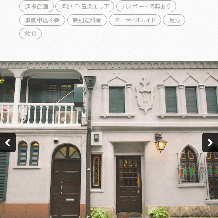
連携企画
河原町・五条エリア
パスポート特典あり
事前申込不要
要別途料金
オーディオガイド
販売
飲食