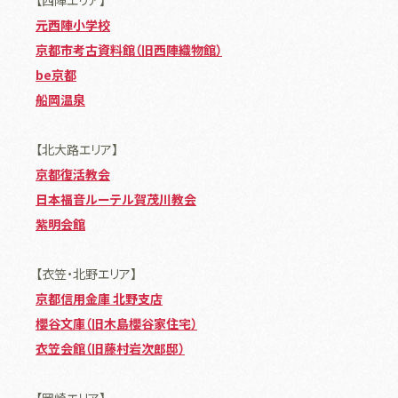
元西陣小学校
京都市考古資料館（旧西陣織物館）
be京都
船岡温泉
【北大路エリア】
京都復活教会
日本福音ルーテル賀茂川教会
紫明会館
【衣笠・北野エリア】
京都信用金庫 北野支店
櫻谷文庫（旧木島櫻谷家住宅）
衣笠会館（旧藤村岩次郎邸）
【岡崎エリア】