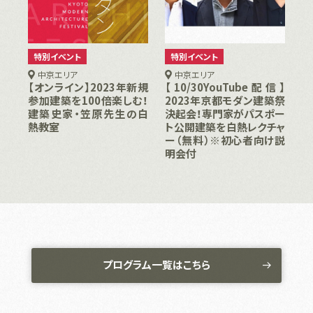
特別イベント
特別イベント
中京エリア
中京エリア
【オンライン】2023年新規
【10/30YouTube配信】
参加建築を100倍楽しむ！
2023年京都モダン建築祭
建築史家・笠原先生の白
決起会！専門家がパスポー
熱教室
ト公開建築を白熱レクチャ
ー（無料）※初心者向け説
明会付
プログラム一覧はこちら