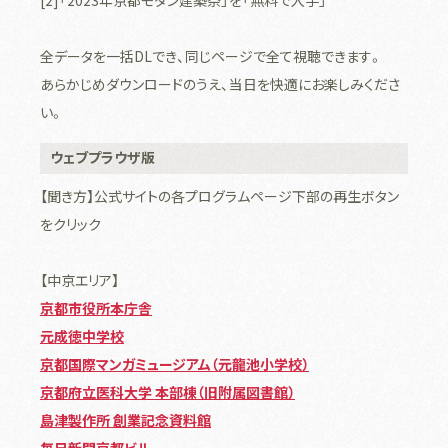
全データを一括DLでき、同じページで全て視聴できます。
あらかじめダウンロードのうえ、当日を快適にお楽しみくださ
い。
ウェブプラウザ版
【聞き方】公式サイトの各プログラムページ下部の再生ボタン
をクリック
【中京エリア】
京都市役所本庁舎
元成徳中学校
京都国際マンガミュージアム（元龍池小学校）
京都府立医科大学 本部棟（旧附属図書館）
島津製作所 創業記念資料館
毎日新聞京都ビル