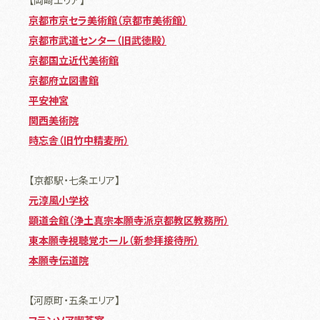
京都市京セラ美術館（京都市美術館）
京都市武道センター（旧武徳殿）
京都国立近代美術館
京都府立図書館
平安神宮
関西美術院
時忘舎（旧竹中精麦所）
【京都駅・七条エリア】
元淳風小学校
顕道会館（浄土真宗本願寺派京都教区教務所）
東本願寺視聴覚ホール（新参拝接待所）
本願寺伝道院
【河原町・五条エリア】
フランソア喫茶室