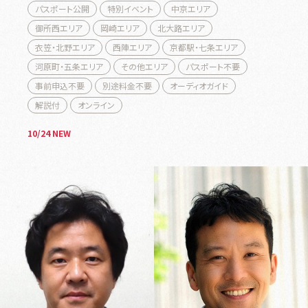
パスポート公開
特別イベント
中京エリア
御所西エリア
岡崎エリア
北大路エリア
衣笠・北野エリア
西陣エリア
京都駅・七条エリア
河原町・五条エリア
その他エリア
パスポート不要
事前申込不要
別途料金不要
オーディオガイド
解説付
オンライン
10/24 NEW