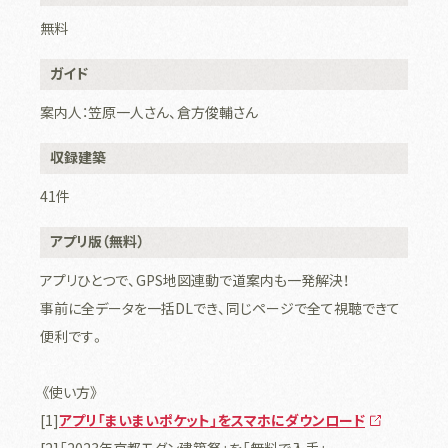
無料
ガイド
案内人：笠原一人さん、倉方俊輔さん
収録建築
41件
アプリ版（無料）
アプリひとつで、GPS地図連動で道案内も一発解決！
事前に全データを一括DLでき、同じページで全て視聴できて
便利です。
《使い方》
[1]
アプリ「まいまいポケット」をスマホにダウンロード
[2]「2023年京都モダン建築祭」を「無料で入手」