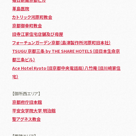
革島医院
カトリック河原町教会
京都御幸町教会
旧寺江家住宅店舗及び母屋
フォーチュンガーデン京都（島津製作所河原町旧本社）
TSUGU 京都三条 by THE SHARE HOTELS（旧日本生命京
都三条ビル）
Ace Hotel Kyoto（旧京都中央電話局）
八竹庵（旧川崎家住
宅）
【御所西エリア】
京都府庁旧本館
平安女学院大学 明治館
聖アグネス教会
【西陣エリア】