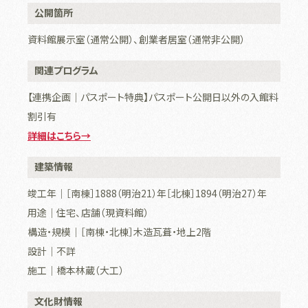
公開箇所
資料館展示室（通常公開）、創業者居室（通常非公開）
関連プログラム
【連携企画│パスポート特典】パスポート公開日以外の入館料
割引有
詳細はこちら→
建築情報
竣工年｜［南棟］1888（明治21）年［北棟］1894（明治27）年
用途｜住宅、店舗（現資料館）
構造・規模｜［南棟・北棟］木造瓦葺・地上2階
設計｜不詳
施工｜橋本林蔵（大工）
文化財情報