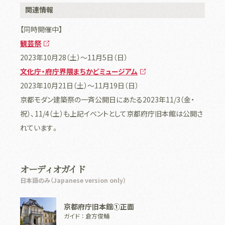
関連情報
【同時開催中】
観芸祭
2023年10月28（土）～11月5日（日）
文化庁・府庁界隈まちかどミュージアム
2023年10月21日（土）～11月19日（日）
京都モダン建築祭の一斉公開日にあたる2023年
11/3
（金・
祝）、
11/4
（土）も上記イベントとして京都府庁旧本館は公開さ
れています。
オーディオガイド
日本語のみ（Japanese version only）
京都府庁旧本館①正面
ガイド ： 倉方俊輔