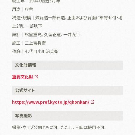
竣工年｜1904（明治37）年
用途｜庁舎
構造・規模｜煉瓦造一部石造、正面および背面に車寄せ付・地
上2階、一部地下
設計｜松室重光、久留正道、一井九平
施工｜三上吉兵衛
作庭｜七代目小川治兵衛
文化財情報
重要文化財
公式サイト
https://www.pref.kyoto.jp/qhonkan/
写真撮影
撮影・ウェブ公開ともに可。ただし、三脚は使用不可。