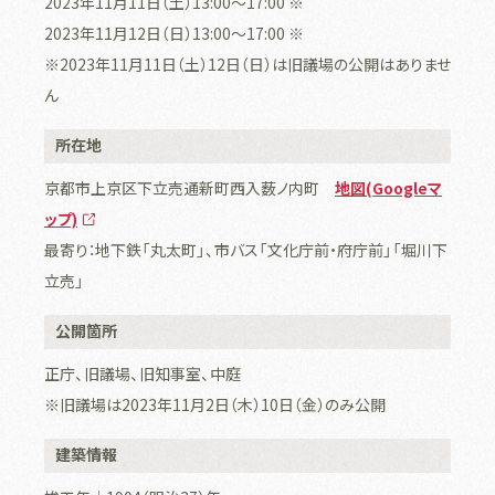
2023年11月11日（土）13:00〜17:00 ※
2023年11月12日（日）13:00〜17:00 ※
※2023年11
月
11
日（土）
12
日（日）は旧議場の公開はありませ
ん
所在地
京都市上京区下立売通新町西入薮ノ内町
地図(Googleマ
ップ)
最寄り：地下鉄「丸太町」、市バス「文化庁前・府庁前」「堀川下
立売」
公開箇所
正庁、旧議場、旧知事室、中庭
※
旧議場は2023年
11
月
2
日（木）
10
日（金）のみ公開
建築情報