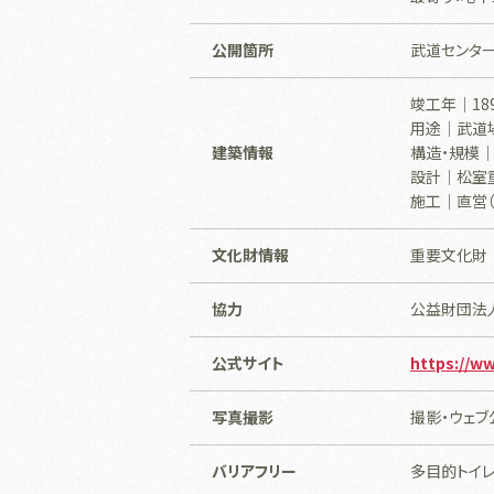
公開箇所
武道センター
竣工年｜189
用途｜武道
建築情報
構造・規模｜
設計｜松室
施工｜直営
文化財情報
重要文化財
協力
公益財団法
公式サイト
https://ww
写真撮影
撮影・ウェ
バリアフリー
多目的トイ