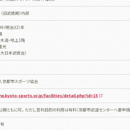
（旧武徳殿）内部
9（明治32）年
場
木造・地上1階
重光
（大日本武徳会）
人京都市スポーツ協会
w.kyoto-sports.or.jp/facilities/detail.php?id=15
ブ公開ともに可。ただし営利目的の利用は有料（京都市武道センターへ要申請
レ有