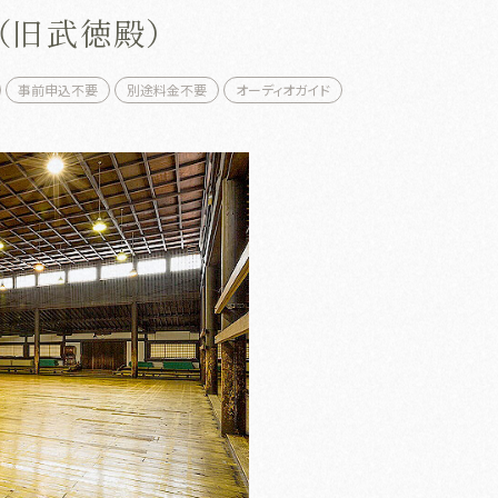
（旧武徳殿）
事前申込不要
別途料金不要
オーディオガイド