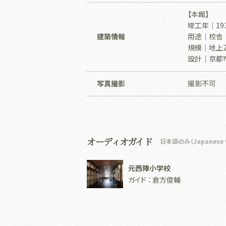
【本館】
竣工年｜193
建築情報
用途｜校舎
規模｜地上
設計｜京都
写真撮影
撮影不可
オーディオガイド
日本語のみ（Japanese ve
元西陣小学校
ガイド ： 倉方俊輔