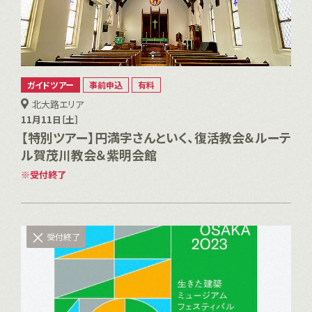
ガイドツアー
事前申込
有料
北大路エリア
11月11日［土］
【特別ツアー】円満字さんといく、復活教会＆ルーテ
ル賀茂川教会＆紫明会館
受付終了
受付終了