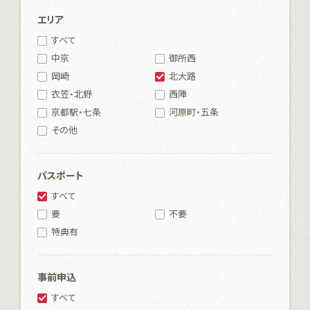
エリア
すべて
中京
御所西
岡崎
北大路
衣笠・北野
西陣
京都駅・七条
河原町・五条
その他
パスポート
すべて
要
不要
特典有
事前申込
すべて