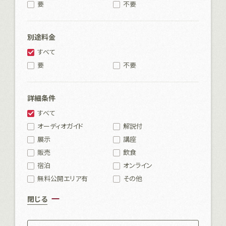
要
不要
別途料金
すべて
要
不要
詳細条件
すべて
オーディオガイド
解説付
展示
講座
販売
飲食
宿泊
オンライン
無料公開エリア有
その他