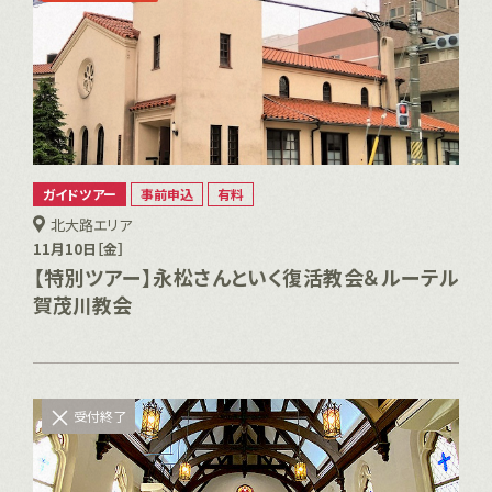
ガイドツアー
事前申込
有料
北大路エリア
11月10日［金］
【特別ツアー】永松さんといく復活教会＆ルーテル
賀茂川教会
受付終了