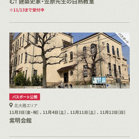
む！ 建築史家・笠原先生の白熱教室
11/13まで受付中
パスポート公開
北大路エリア
11月3日［金・祝］ 、 11月4日［土］ 、 11月11日［土］ 、 11月12日［日］
紫明会館