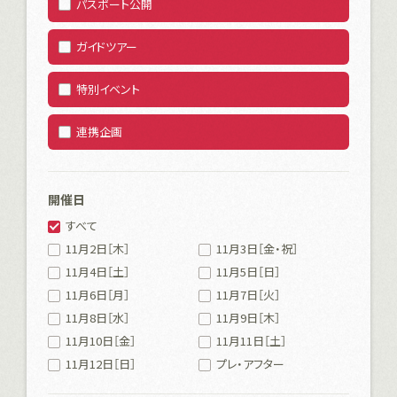
パスポート公開
ガイドツアー
特別イベント
連携企画
開催日
すべて
11月2日［木］
11月3日［金・祝］
11月4日［土］
11月5日［日］
11月6日［月］
11月7日［火］
11月8日［水］
11月9日［木］
11月10日［金］
11月11日［土］
11月12日［日］
プレ・アフター