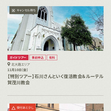
キャンセル待ち
ガイドツアー
事前申込
有料
北大路エリア
11月10日［金］
【特別ツアー】石川さんといく復活教会＆ルーテル
賀茂川教会
受付あと少し