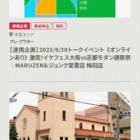
連携企画
事前申込
有料
中京エリア
プレ・アフター
【連携企画】2023/9/30トークイベント 《オンライ
ンあり》 激突！イケフェス大阪vs京都モダン建築祭
｜MARUZEN＆ジュンク堂書店 梅田店